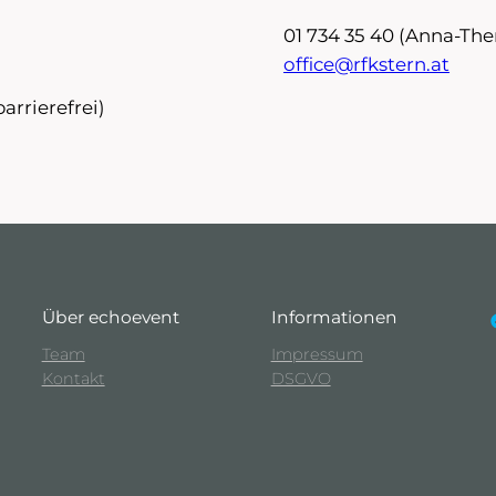
01 734 35 40 (Anna-The
office@rfkstern.at
arrierefrei)
Über echoevent
Informationen
faceb
Team
Impressum
Kontakt
DSGVO