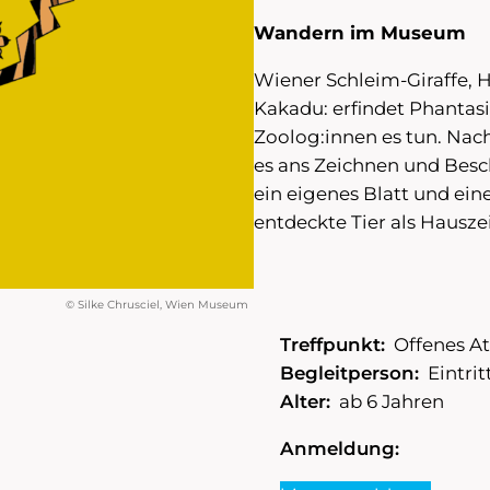
Wandern im Museum
Wiener Schleim-Giraffe, H
Kakadu: erfindet Phantasi
Zoolog:innen es tun. Na
es ans Zeichnen und Besc
ein eigenes Blatt und eine
entdeckte Tier als Hausze
© Silke Chrusciel, Wien Museum
Treffpunkt:
Offenes At
Begleitperson:
Eintrit
Alter:
ab 6 Jahren
Anmeldung: