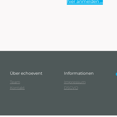
hier anmelden …
Über echoevent
Informationen
faceb
Team
Impressum
Kontakt
DSGVO