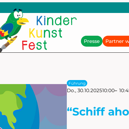
Presse
Partner 
Führung
Do., 30.10.2025
10:00
–
10:4
“Schiff aho