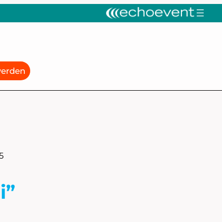
werden
5
i”