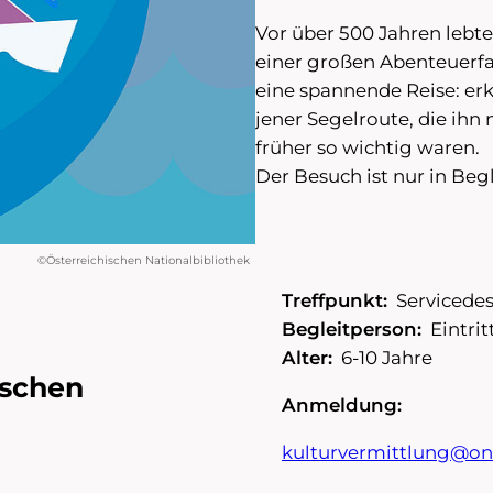
Vor über 500 Jahren lebt
einer großen Abenteuerf
eine spannende Reise: er
jener Segelroute, die ih
früher so wichtig waren.
Der Besuch ist nur in Be
©Österreichischen Nationalbibliothek
Treffpunkt:
Servicede
Begleitperson:
Eintrit
Alter:
6-10 Jahre
ischen
Anmeldung:
kulturvermittlung@on