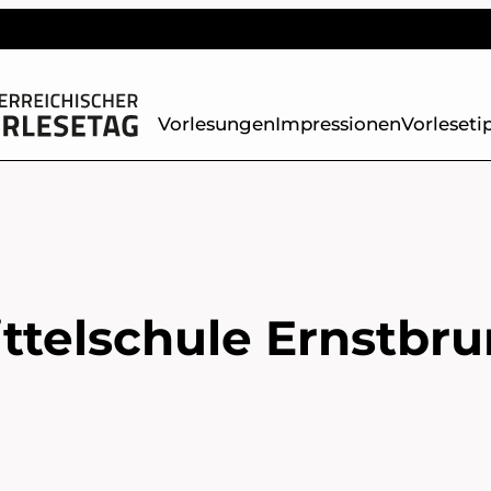
Vorlesungen
Impressionen
Vorleseti
telschule Ernstbrun