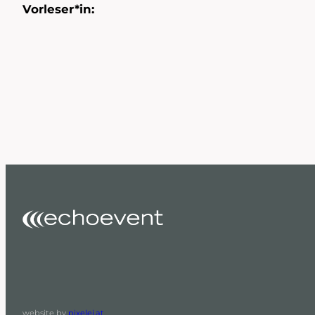
Vorleser*in:
website by
pixelei.at