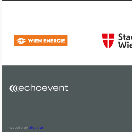
website by
pixelei.at