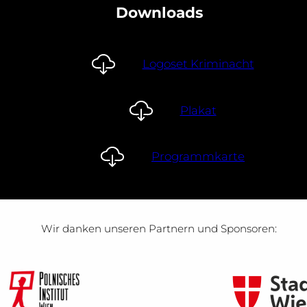
Downloads
Logoset Kriminacht
Plakat
Programmkarte
Wir danken unseren Partnern und Sponsoren: